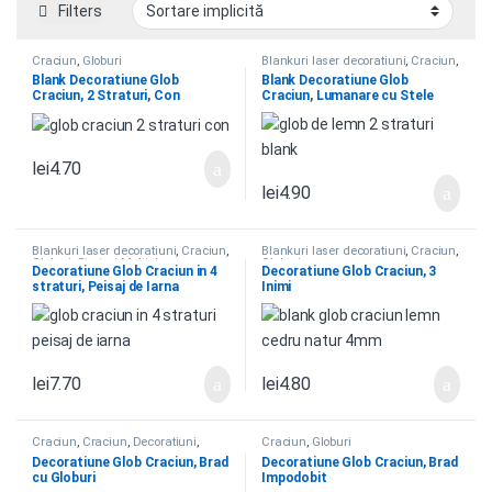
Filters
Craciun
,
Globuri
Blankuri laser decoratiuni
,
Craciun
,
Globuri
,
Straturi Multiple
Blank Decoratiune Glob
Blank Decoratiune Glob
Craciun, 2 Straturi, Con
Craciun, Lumanare cu Stele
lei
4.70
lei
4.90
Blankuri laser decoratiuni
,
Craciun
,
Blankuri laser decoratiuni
,
Craciun
,
Globuri
,
Straturi Multiple
Globuri
Decoratiune Glob Craciun in 4
Decoratiune Glob Craciun, 3
straturi, Peisaj de Iarna
Inimi
lei
7.70
lei
4.80
Craciun
,
Craciun
,
Decoratiuni
,
Craciun
,
Globuri
Globuri
,
Globuri
Decoratiune Glob Craciun, Brad
Decoratiune Glob Craciun, Brad
cu Globuri
Impodobit