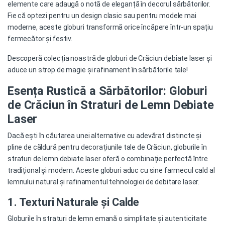
elemente care adaugă o notă de eleganță în decorul sărbătorilor.
Fie că optezi pentru un design clasic sau pentru modele mai
moderne, aceste globuri transformă orice încăpere într-un spațiu
fermecător și festiv.
Descoperă colecția noastră de globuri de Crăciun debiate laser și
aduce un strop de magie și rafinament în sărbătorile tale!
Esența Rustică a Sărbătorilor: Globuri
de Crăciun în Straturi de Lemn Debiate
Laser
Dacă ești în căutarea unei alternative cu adevărat distincte și
pline de căldură pentru decorațiunile tale de Crăciun, globurile în
straturi de lemn debiate laser oferă o combinație perfectă între
tradițional și modern. Aceste globuri aduc cu sine farmecul cald al
lemnului natural și rafinamentul tehnologiei de debitare laser.
1. Texturi Naturale și Calde
Globurile în straturi de lemn emană o simplitate și autenticitate