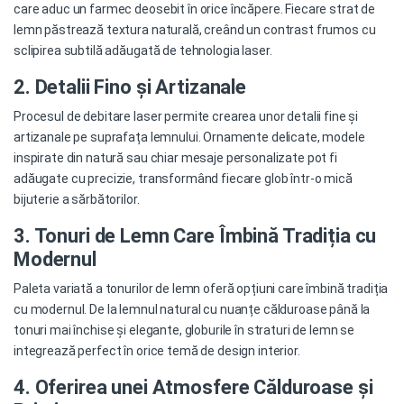
care aduc un farmec deosebit în orice încăpere. Fiecare strat de
lemn păstrează textura naturală, creând un contrast frumos cu
sclipirea subtilă adăugată de tehnologia laser.
2. Detalii Fino și Artizanale
Procesul de debitare laser permite crearea unor detalii fine și
artizanale pe suprafața lemnului. Ornamente delicate, modele
inspirate din natură sau chiar mesaje personalizate pot fi
adăugate cu precizie, transformând fiecare glob într-o mică
bijuterie a sărbătorilor.
3. Tonuri de Lemn Care Îmbină Tradiția cu
Modernul
Paleta variată a tonurilor de lemn oferă opțiuni care îmbină tradiția
cu modernul. De la lemnul natural cu nuanțe călduroase până la
tonuri mai închise și elegante, globurile în straturi de lemn se
integrează perfect în orice temă de design interior.
4. Oferirea unei Atmosfere Călduroase și