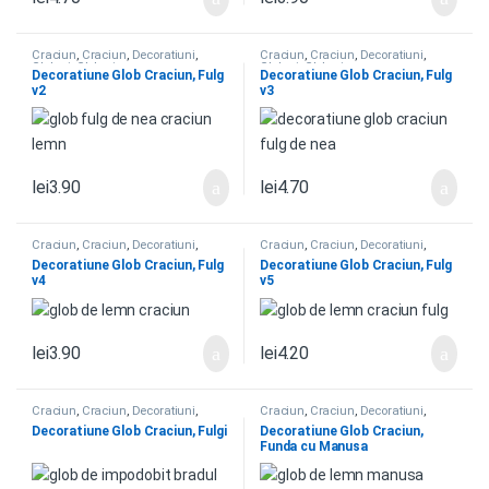
Craciun
,
Craciun
,
Decoratiuni
,
Craciun
,
Craciun
,
Decoratiuni
,
Globuri
,
Globuri
Globuri
,
Globuri
Decoratiune Glob Craciun, Fulg
Decoratiune Glob Craciun, Fulg
v2
v3
lei
3.90
lei
4.70
Craciun
,
Craciun
,
Decoratiuni
,
Craciun
,
Craciun
,
Decoratiuni
,
Globuri
,
Globuri
Globuri
,
Globuri
Decoratiune Glob Craciun, Fulg
Decoratiune Glob Craciun, Fulg
v4
v5
lei
3.90
lei
4.20
Craciun
,
Craciun
,
Decoratiuni
,
Craciun
,
Craciun
,
Decoratiuni
,
Globuri
,
Globuri
Globuri
,
Globuri
Decoratiune Glob Craciun, Fulgi
Decoratiune Glob Craciun,
Funda cu Manusa