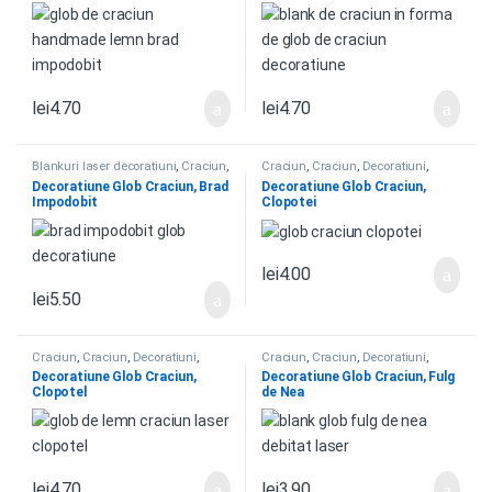
lei
4.70
lei
4.70
Blankuri laser decoratiuni
,
Craciun
,
Craciun
,
Craciun
,
Decoratiuni
,
Craciun
,
Decoratiuni
,
Globuri
,
Globuri
,
Globuri
Decoratiune Glob Craciun, Brad
Decoratiune Glob Craciun,
Globuri
Impodobit
Clopotei
lei
4.00
lei
5.50
Craciun
,
Craciun
,
Decoratiuni
,
Craciun
,
Craciun
,
Decoratiuni
,
Globuri
,
Globuri
Globuri
,
Globuri
Decoratiune Glob Craciun,
Decoratiune Glob Craciun, Fulg
Clopotel
de Nea
lei
4.70
lei
3.90