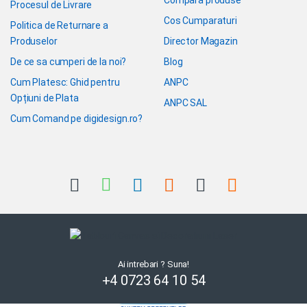
Procesul de Livrare
Cos Cumparaturi
Politica de Returnare a
Produselor
Director Magazin
De ce sa cumperi de la noi?
Blog
Cum Platesc: Ghid pentru
ANPC
Opțiuni de Plata
ANPC SAL
Cum Comand pe digidesign.ro?
Ai intrebari ? Suna!
+4 0723 64 10 54