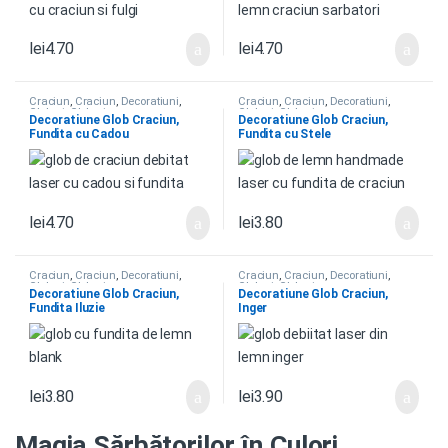
lei
4.70
lei
4.70
Craciun
,
Craciun
,
Decoratiuni
,
Craciun
,
Craciun
,
Decoratiuni
,
Globuri
,
Globuri
Globuri
,
Globuri
Decoratiune Glob Craciun,
Decoratiune Glob Craciun,
Fundita cu Cadou
Fundita cu Stele
lei
4.70
lei
3.80
Craciun
,
Craciun
,
Decoratiuni
,
Craciun
,
Craciun
,
Decoratiuni
,
Globuri
,
Globuri
Globuri
,
Globuri
Decoratiune Glob Craciun,
Decoratiune Glob Craciun,
Fundita Iluzie
Inger
lei
3.80
lei
3.90
Magia Sărbătorilor în Culori