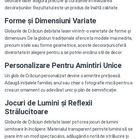
debitare laser asigură precizie și curățenie în realizarea
decorațiunilor
. Rezultatul este un produs de înaltă calitate.
Forme și Dimensiuni Variate
Globurile de Crăciun
debitate laser vin într-o varietate de forme și
dimensiuni. De la globuri tradiționale sferice la modele mai inedite,
precum stele sau forme geometrice, aceste decorațiuni oferă
diversitate în alegere pentru a se potrivi oricărui stil de decor.
Personalizare Pentru Amintiri Unice
Un glob de Crăciun
personalizat devine o amintire prețioasă.
Adaugă inițialele familiei, anul sau chiar o fotografie mică pentru a
crea un ornament cu adevărat unic și plin de semnificație.
Jocuri de Lumini și Reflexii
Strălucitoare
Globurile de Crăciun debitate laser pot crea jocuri de lumini
uimitoare în încăpere. Materialul transparent permite luminii să se
joace într-un mod spectaculos, adăugând o notă de strălucire și