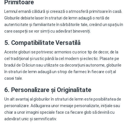
Primitoare
Lemnul emană căldură și creează o atmosferă primitoare în casă.
Globurile debiate laser în straturi de lemn adaugă o notă de
autenticitate și familiaritate în sărbătorile tale, creând un spațiu în
care oaspeții se vor simți cu adevărat bineveniți.
5. Compatibilitate Versatilă
Aceste globuri se potrivesc armonios cu orice tip de decor, de la
cel tradițional și rustic până la cel modern și eclectic. Plasate pe
bradul de Crăciun sau utilizate ca decorațiuni autonome, globurile
în straturi de lemn adaugă un strop de farmec în fiecare colț al
casei tale.
6. Personalizare și Originalitate
Un alt avantaj al globurilor în straturi de lemn este posibilitatea de
personalizare. Adăugarea unor mesaje personalizate, inițiale sau
chiar a unor imagini speciale face ca fiecare glob să devină cu
adevărat unic și semnificativ.