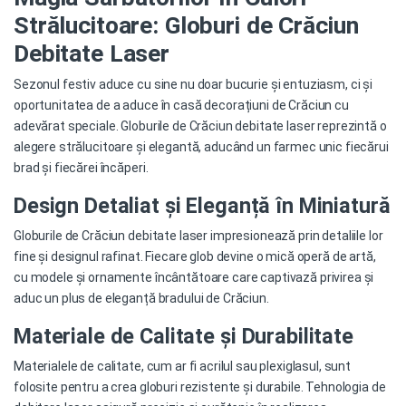
Strălucitoare: Globuri de Crăciun
Debitate Laser
Sezonul festiv aduce cu sine nu doar bucurie și entuziasm, ci și
oportunitatea de a aduce în casă decorațiuni de Crăciun cu
adevărat speciale. Globurile de Crăciun
debitate laser
reprezintă o
alegere strălucitoare și elegantă, aducând un
farmec unic
fiecărui
brad și fiecărei încăperi.
Design Detaliat și Eleganță în Miniatură
Globurile de Crăciun
debitate laser
impresionează prin detaliile lor
fine și designul rafinat. Fiecare glob devine o mică operă de artă,
cu modele și ornamente încântătoare care captivază privirea și
aduc un plus de eleganță bradului de Crăciun.
Materiale de Calitate și Durabilitate
Materialele de calitate, cum ar fi acrilul sau plexiglasul, sunt
folosite pentru a crea globuri rezistente și durabile. Tehnologia de