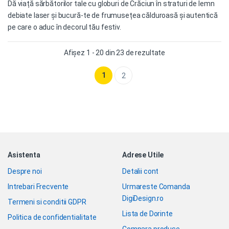
Dă viață sărbătorilor tale cu globuri de Crăciun în straturi de lemn
debiate laser și bucură-te de frumusețea călduroasă și autentică
pe care o aduc în decorul tău festiv.
Afișez 1 - 20 din 23 de rezultate
1
2
Asistenta
Adrese Utile
Despre noi
Detalii cont
Intrebari Frecvente
Urmareste Comanda
DigiDesign.ro
Termeni si conditii GDPR
Lista de Dorinte
Politica de confidentialitate
Compara produse