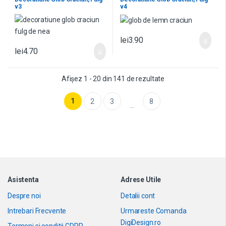
v3
v4
lei
3.90
lei
4.70
Afișez 1 - 20 din 141 de rezultate
1
2
3
8
…
Asistenta
Adrese Utile
Despre noi
Detalii cont
Intrebari Frecvente
Urmareste Comanda
DigiDesign.ro