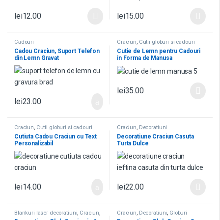
lei
12.00
lei
15.00
Cadouri
Craciun
,
Cutii globuri si cadouri
Cadou Craciun, Suport Telefon
Cutie de Lemn pentru Cadouri
din Lemn Gravat
in Forma de Manusa
lei
35.00
lei
23.00
Craciun
,
Cutii globuri si cadouri
Craciun
,
Decoratiuni
Cutiuta Cadou Craciun cu Text
Decoratiune Craciun Casuta
Personalizabil
Turta Dulce
lei
14.00
lei
22.00
Blankuri laser decoratiuni
,
Craciun
,
Craciun
,
Decoratiuni
,
Globuri
Globuri
,
Straturi Multiple