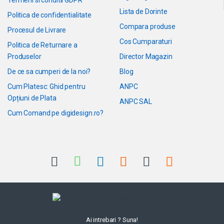
Termeni si conditii GDPR
Lista de Dorinte
Politica de confidentialitate
Compara produse
Procesul de Livrare
Cos Cumparaturi
Politica de Returnare a
Produselor
Director Magazin
De ce sa cumperi de la noi?
Blog
Cum Platesc: Ghid pentru
ANPC
Opțiuni de Plata
ANPC SAL
Cum Comand pe digidesign.ro?
Ai intrebari ? Suna!