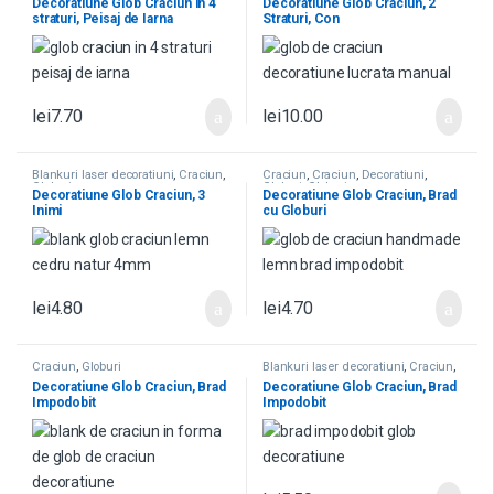
Decoratiune Glob Craciun in 4
Decoratiune Glob Craciun, 2
straturi, Peisaj de Iarna
Straturi, Con
lei
7.70
lei
10.00
Blankuri laser decoratiuni
,
Craciun
,
Craciun
,
Craciun
,
Decoratiuni
,
Globuri
Globuri
,
Globuri
Decoratiune Glob Craciun, 3
Decoratiune Glob Craciun, Brad
Inimi
cu Globuri
lei
4.80
lei
4.70
Craciun
,
Globuri
Blankuri laser decoratiuni
,
Craciun
,
Craciun
,
Decoratiuni
,
Globuri
,
Decoratiune Glob Craciun, Brad
Decoratiune Glob Craciun, Brad
Globuri
Impodobit
Impodobit