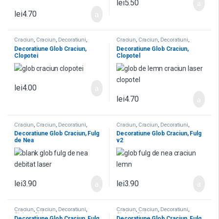
lei
5.50
lei
4.70
Craciun
,
Craciun
,
Decoratiuni
,
Craciun
,
Craciun
,
Decoratiuni
,
Globuri
,
Globuri
Globuri
,
Globuri
Decoratiune Glob Craciun,
Decoratiune Glob Craciun,
Clopotei
Clopotel
lei
4.00
lei
4.70
Craciun
,
Craciun
,
Decoratiuni
,
Craciun
,
Craciun
,
Decoratiuni
,
Globuri
,
Globuri
Globuri
,
Globuri
Decoratiune Glob Craciun, Fulg
Decoratiune Glob Craciun, Fulg
de Nea
v2
lei
3.90
lei
3.90
Craciun
,
Craciun
,
Decoratiuni
,
Craciun
,
Craciun
,
Decoratiuni
,
Globuri
,
Globuri
Globuri
,
Globuri
Decoratiune Glob Craciun, Fulg
Decoratiune Glob Craciun, Fulg