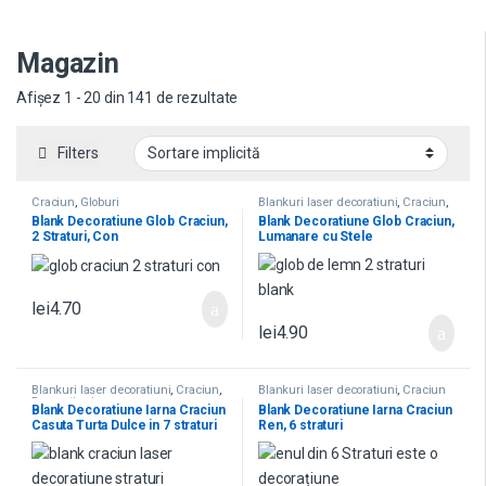
Magazin
Afișez 1 - 20 din 141 de rezultate
Filters
Craciun
,
Globuri
Blankuri laser decoratiuni
,
Craciun
,
Globuri
,
Straturi Multiple
Blank Decoratiune Glob Craciun,
Blank Decoratiune Glob Craciun,
2 Straturi, Con
Lumanare cu Stele
lei
4.70
lei
4.90
Blankuri laser decoratiuni
,
Craciun
,
Blankuri laser decoratiuni
,
Craciun
Decoratiuni
Blank Decoratiune Iarna Craciun
Blank Decoratiune Iarna Craciun
Casuta Turta Dulce in 7 straturi
Ren, 6 straturi