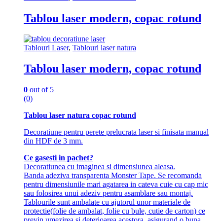
Tablou laser modern, copac rotund
Tablouri Laser
,
Tablouri laser natura
Tablou laser modern, copac rotund
0
out of 5
(0)
Tablou laser natura copac rotund
Decoratiune pentru perete prelucrata laser si finisata manual
din HDF de 3 mm.
Ce gasesti in pachet?
Decoratiunea cu imaginea si dimensiunea aleasa.
Banda adeziva transparenta Monster Tape. Se recomanda
pentru dimensiunile mari agatarea in cateva cuie cu cap mic
sau folosirea unui adeziv pentru asamblare sau montaj.
Tablourile sunt ambalate cu ajutorul unor materiale de
protectie(folie de ambalat, folie cu bule, cutie de carton) ce
previn umezirea si deterioarea acestora, asigurand o buna