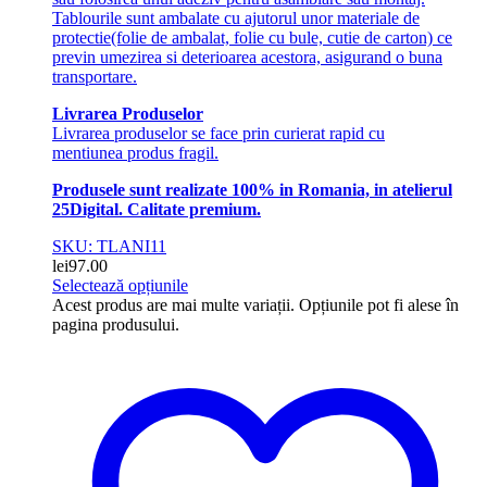
Tablourile sunt ambalate cu ajutorul unor materiale de
protectie(folie de ambalat, folie cu bule, cutie de carton) ce
previn umezirea si deterioarea acestora, asigurand o buna
transportare.
Livrarea Produselor
Livrarea produselor se face prin curierat rapid cu
mentiunea produs fragil.
Produsele sunt realizate 100% in Romania, in atelierul
25Digital. Calitate premium.
SKU: TLANI11
lei
97.00
Selectează opțiunile
Acest produs are mai multe variații. Opțiunile pot fi alese în
pagina produsului.