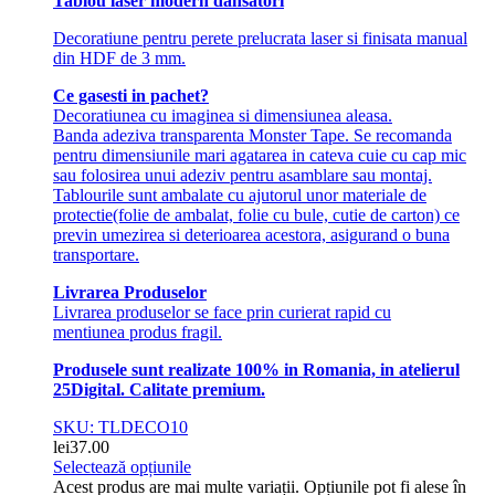
Tablou laser modern dansatori
Decoratiune pentru perete prelucrata laser si finisata manual
din HDF de 3 mm.
Ce gasesti in pachet?
Decoratiunea cu imaginea si dimensiunea aleasa.
Banda adeziva transparenta Monster Tape. Se recomanda
pentru dimensiunile mari agatarea in cateva cuie cu cap mic
sau folosirea unui adeziv pentru asamblare sau montaj.
Tablourile sunt ambalate cu ajutorul unor materiale de
protectie(folie de ambalat, folie cu bule, cutie de carton) ce
previn umezirea si deterioarea acestora, asigurand o buna
transportare.
Livrarea Produselor
Livrarea produselor se face prin curierat rapid cu
mentiunea produs fragil.
Produsele sunt realizate 100% in Romania, in atelierul
25Digital. Calitate premium.
SKU: TLDECO10
lei
37.00
Selectează opțiunile
Acest produs are mai multe variații. Opțiunile pot fi alese în