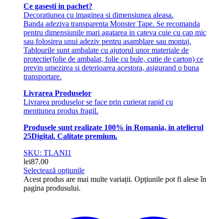
Ce gasesti in pachet?
Decoratiunea cu imaginea si dimensiunea aleasa.
Banda adeziva transparenta Monster Tape. Se recomanda
pentru dimensiunile mari agatarea in cateva cuie cu cap mic
sau folosirea unui adeziv pentru asamblare sau montaj.
Tablourile sunt ambalate cu ajutorul unor materiale de
protectie(folie de ambalat, folie cu bule, cutie de carton) ce
previn umezirea si deterioarea acestora, asigurand o buna
transportare.
Livrarea Produselor
Livrarea produselor se face prin curierat rapid cu
mentiunea produs fragil.
Produsele sunt realizate 100% in Romania, in atelierul
25Digital. Calitate premium.
SKU: TLANI1
lei
87.00
Selectează opțiunile
Acest produs are mai multe variații. Opțiunile pot fi alese în
pagina produsului.