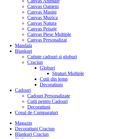
Canvas Animale
Canvas Oameni
Canvas Masini
Canvas Muzica
Canvas Natura
Canvas Peisaje
Canvas Piese Multiple
Canvas Personalizat
Mandala
Blankuri
Cutiute cadouri si globuri
Craciun
Globuri
Straturi Multiple
Cutii din lemn
Decoratiuni
Cadouri
Cadouri Personalizate
Cutii pentru Cadouri
Decoratiuni
Cosul de Cumparaturi
Magazin
Decoratiuni Craciun
Blankuri Craciun