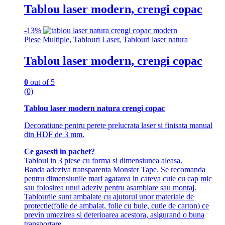
Tablou laser modern, crengi copac
-
13%
Piese Multiple
,
Tablouri Laser
,
Tablouri laser natura
Tablou laser modern, crengi copac
0
out of 5
(0)
Tablou laser modern natura crengi copac
Decoratiune pentru perete prelucrata laser si finisata manual
din HDF de 3 mm.
Ce gasesti in pachet?
Tabloul in 3 piese cu forma si dimensiunea aleasa.
Banda adeziva transparenta Monster Tape. Se recomanda
pentru dimensiunile mari agatarea in cateva cuie cu cap mic
sau folosirea unui adeziv pentru asamblare sau montaj.
Tablourile sunt ambalate cu ajutorul unor materiale de
protectie(folie de ambalat, folie cu bule, cutie de carton) ce
previn umezirea si deterioarea acestora, asigurand o buna
transportare.