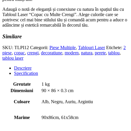
Adaugă o notă de eleganță și conexiune cu natura în spațiul tău cu
Tabloul Laser “Copac cu Multe Crengi”. Alege culorile care se
potrivesc cel mai bine stilului tău și comandă acum pentru a aduce o
adâncime și estetică remarcabilă în decorul tău.
Similare
SKU:
TLPI12
Categorii:
Piese Multiple
,
Tablouri Laser
Etichete:
2
piese
,
copac
,
crengi
,
decoratiune
,
modern
,
natura
,
perete
,
tablou
,
tablou laser
Descriere
Specification
Greutate
1 kg
Dimensiuni
90 × 86 × 0.3 cm
Culoare
Alb, Negru, Auriu, Argintiu
Marime
90x86cm, 61x58cm