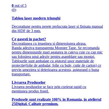
0
out of 5
(0)
Tablou laser modern triunghi
Decoratiune pentru perete prelucrata laser si finisata manual
din HDF de 3 mm.
Ce gasesti in pachet?
Decoratiunea cu imaginea si dimensiunea aleasa.
Banda adeziva transparenta Monster Tape. Se recomanda
pentru dimensiunile mari agatarea in cateva cuie cu cap mic
sau folosirea unui adeziv pentru asamblare sau montaj.
Tablourile sunt ambalate cu ajutorul unor materiale de
protectie(folie de ambalat, folie cu bule, cutie de carton) ce
previn umezirea si deterioarea acestora, asigurand o buna
transportare.
Livrarea Produselor
Livrarea produselor se face prin curierat rapid cu
mentiunea produs fragil.
Produsele sunt realizate 100% in Romania, in atelierul
25Digital. Calitate premium.