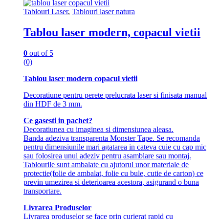
Tablouri Laser
,
Tablouri laser natura
Tablou laser modern, copacul vietii
0
out of 5
(0)
Tablou laser modern copacul vietii
Decoratiune pentru perete prelucrata laser si finisata manual
din HDF de 3 mm.
Ce gasesti in pachet?
Decoratiunea cu imaginea si dimensiunea aleasa.
Banda adeziva transparenta Monster Tape. Se recomanda
pentru dimensiunile mari agatarea in cateva cuie cu cap mic
sau folosirea unui adeziv pentru asamblare sau montaj.
Tablourile sunt ambalate cu ajutorul unor materiale de
protectie(folie de ambalat, folie cu bule, cutie de carton) ce
previn umezirea si deterioarea acestora, asigurand o buna
transportare.
Livrarea Produselor
Livrarea produselor se face prin curierat rapid cu