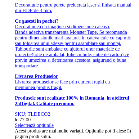
Decoratiune pentru perete prelucrata laser si finisata manual
din HDF de 3 mm.
Ce gasesti in pachet?
Decoratiunea cu imaginea si dimensiunea aleasa.
Banda adeziva transparenta Monster Tape. Se recomanda
pentru dimensiunile mari agatarea in cateva cuie cu cap mic
sau folosirea unui adeziv pentru asamblare sau montaj.
Tablourile sunt ambalate cu ajutorul unor materiale de
protectie(folie de ambalat, folie cu bule, cutie de carton) ce
previn umezirea si deterioarea acestora, asigurand o buna
transportare.
Livrarea Produselor
Livrarea produselor se face prin curierat rapid cu
mentiunea produs fragil.
Produsele sunt realizate 100% in Romania, in atelierul
25Digital. Calitate premium.
SKU: TLDECO2
lei
77.00
Selectează opțiunile
Acest produs are mai multe variații. Opțiunile pot fi alese în
pagina produsului.