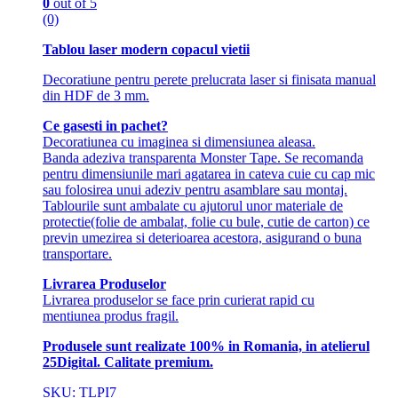
0
out of 5
(0)
Tablou laser modern copacul vietii
Decoratiune pentru perete prelucrata laser si finisata manual
din HDF de 3 mm.
Ce gasesti in pachet?
Decoratiunea cu imaginea si dimensiunea aleasa.
Banda adeziva transparenta Monster Tape. Se recomanda
pentru dimensiunile mari agatarea in cateva cuie cu cap mic
sau folosirea unui adeziv pentru asamblare sau montaj.
Tablourile sunt ambalate cu ajutorul unor materiale de
protectie(folie de ambalat, folie cu bule, cutie de carton) ce
previn umezirea si deterioarea acestora, asigurand o buna
transportare.
Livrarea Produselor
Livrarea produselor se face prin curierat rapid cu
mentiunea produs fragil.
Produsele sunt realizate 100% in Romania, in atelierul
25Digital. Calitate premium.
SKU: TLPI7