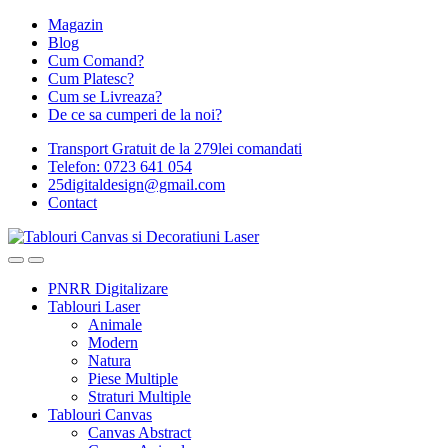
Magazin
Blog
Cum Comand?
Cum Platesc?
Cum se Livreaza?
De ce sa cumperi de la noi?
Transport Gratuit de la 279lei comandati
Telefon: 0723 641 054
25digitaldesign@gmail.com
Contact
PNRR Digitalizare
Tablouri Laser
Animale
Modern
Natura
Piese Multiple
Straturi Multiple
Tablouri Canvas
Canvas Abstract