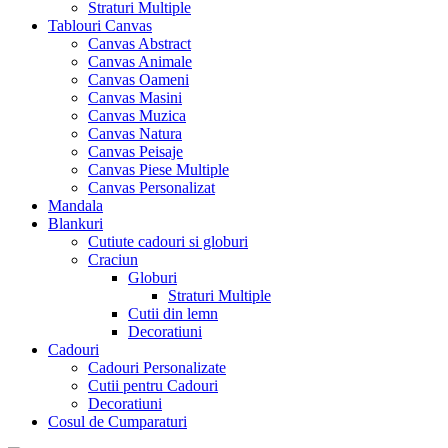
Straturi Multiple
Tablouri Canvas
Canvas Abstract
Canvas Animale
Canvas Oameni
Canvas Masini
Canvas Muzica
Canvas Natura
Canvas Peisaje
Canvas Piese Multiple
Canvas Personalizat
Mandala
Blankuri
Cutiute cadouri si globuri
Craciun
Globuri
Straturi Multiple
Cutii din lemn
Decoratiuni
Cadouri
Cadouri Personalizate
Cutii pentru Cadouri
Decoratiuni
Cosul de Cumparaturi