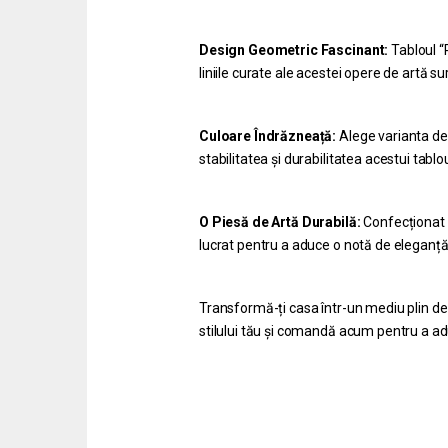
Design Geometric Fascinant:
Tabloul “
liniile curate ale acestei opere de artă sur
Culoare Îndrăzneață:
Alege varianta de
stabilitatea și durabilitatea acestui tabl
O Piesă de Artă Durabilă:
Confecționat d
lucrat pentru a aduce o notă de eleganță 
Transformă-ți casa într-un mediu plin de
stilului tău și comandă acum pentru a ad