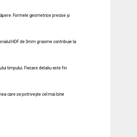
căpere. Formele geometrice precise și
terialul HDF de 3mm grosime contribuie la
lui timpului. Fiecare detaliu este fin
nea care se potrivește cel mai bine