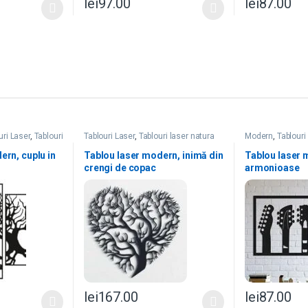
lei
97.00
lei
87.00
uri Laser
,
Tablouri
Tablouri Laser
,
Tablouri laser natura
Modern
,
Tablouri
ern, cuplu in
Tablou laser modern, inimă din
Tablou laser 
crengi de copac
armonioase
lei
167.00
lei
87.00