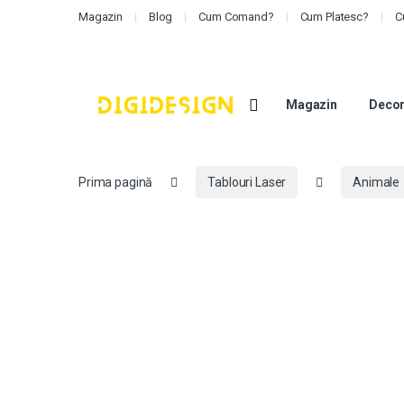
Magazin
Blog
Cum Comand?
Cum Platesc?
C
Magazin
Decor
Prima pagină
Tablouri Laser
Animale