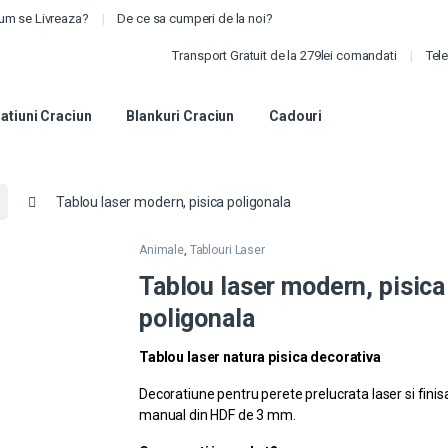
um se Livreaza?
De ce sa cumperi de la noi?
Transport Gratuit de la 279lei comandati
Tel
atiuni Craciun
Blankuri Craciun
Cadouri
Tablou laser modern, pisica poligonala
Animale
,
Tablouri Laser
Tablou laser modern, pisica
poligonala
Tablou laser natura pisica decorativa
Decoratiune pentru perete prelucrata laser si finis
manual din HDF de 3 mm.