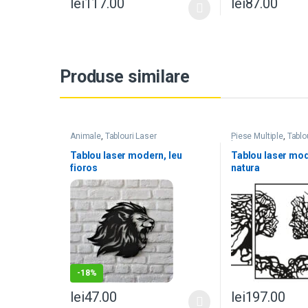
lei
117.00
lei
87.00
Produse similare
Animale
,
Tablouri Laser
Piese Multiple
,
Tablo
laser natura
Tablou laser modern, leu
Tablou laser mod
fioros
natura
-
18%
lei
47.00
lei
197.00