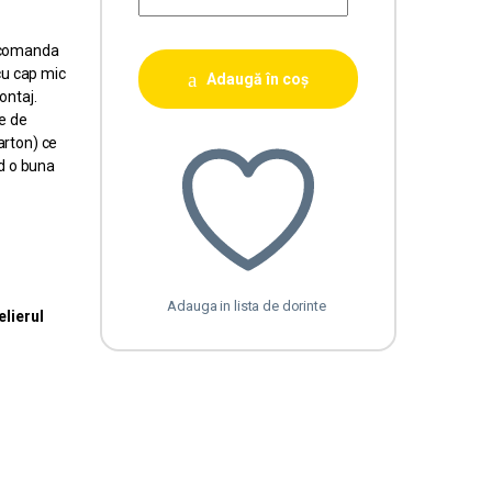
ecomanda
cu cap mic
Adaugă în coș
ontaj.
e de
arton) ce
d o buna
Adauga in lista de dorinte
elierul