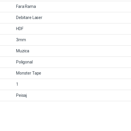
Fara Rama
Debitare Laser
HDF
3mm
Muzica
Poligonal
Monster Tape
1
Peisaj