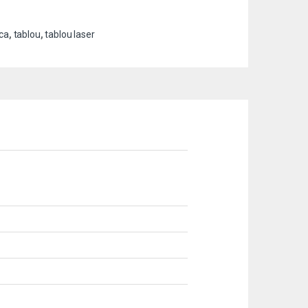
ica
,
tablou
,
tablou laser