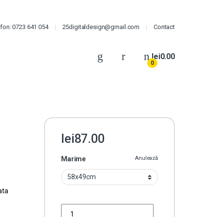
efon: 0723 641 054
25digitaldesign@gmail.com
Contact
lei
0.00
0
lei
87.00
Marime
Anulează
ata