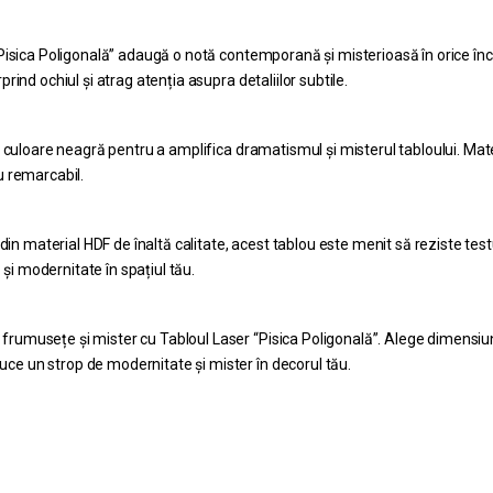
Pisica Poligonală” adaugă o notă contemporană și misterioasă în orice în
prind ochiul și atrag atenția asupra detaliilor subtile.
 culoare neagră pentru a amplifica dramatismul și misterul tabloului. Ma
ou remarcabil.
in material HDF de înaltă calitate, acest tablou este menit să reziste testu
și modernitate în spațiul tău.
 frumusețe și mister cu Tabloul Laser “Pisica Poligonală”. Alege dimensiu
uce un strop de modernitate și mister în decorul tău.