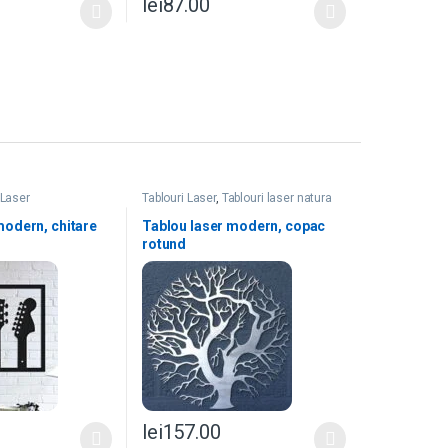
lei
87.00
 Laser
Tablouri Laser
,
Tablouri laser natura
modern, chitare
Tablou laser modern, copac
rotund
lei
157.00