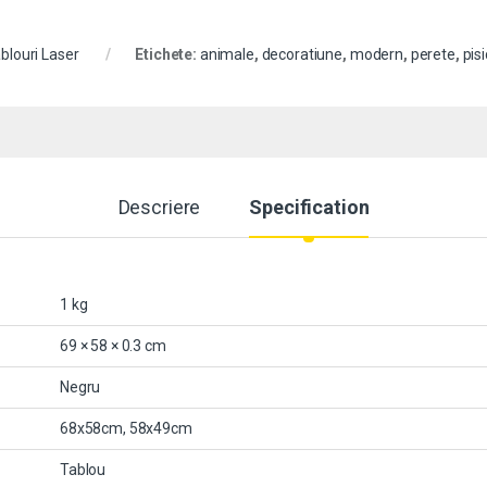
blouri Laser
Etichete:
animale
,
decoratiune
,
modern
,
perete
,
pis
Descriere
Specification
1 kg
69 × 58 × 0.3 cm
Negru
68x58cm, 58x49cm
Tablou