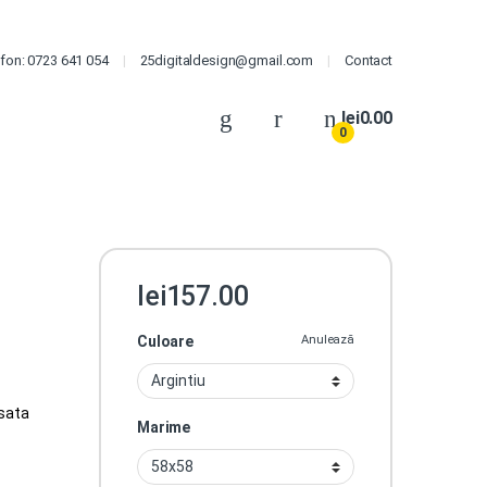
fon: 0723 641 054
25digitaldesign@gmail.com
Contact
lei
0.00
0
lei
157.00
Culoare
Anulează
isata
Marime