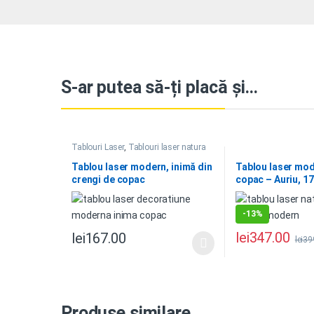
S-ar putea să-ți placă și…
Tablouri Laser
,
Tablouri laser natura
Tablou laser modern, inimă din
Tablou laser mod
crengi de copac
copac – Auriu, 
-
13%
lei
347.00
lei
167.00
lei
39
Produse similare