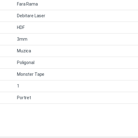
Fara Rama
Debitare Laser
HDF
3mm
Muzica
Poligonal
Monster Tape
1
Portret