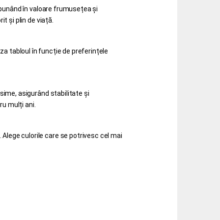
 punând în valoare frumusețea și
t și plin de viață.
iza tabloul în funcție de preferințele
ime, asigurând stabilitate și
u mulți ani.
Alege culorile care se potrivesc cel mai