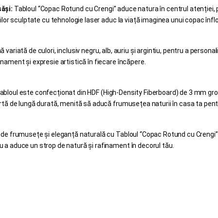
săși:
Tabloul “Copac Rotund cu Crengi” aduce natura în centrul atenției,
ilor sculptate cu tehnologie laser aduc la viață imaginea unui copac înflori
 variată de culori, inclusiv negru, alb, auriu și argintiu, pentru a personal
inament și expresie artistică în fiecare încăpere.
abloul este confecționat din HDF (High-Density Fiberboard) de 3 mm gros
artă de lungă durată, menită să aducă frumusețea naturii în casa ta pentr
 de frumusețe și eleganță naturală cu Tabloul “Copac Rotund cu Crengi”. 
u a aduce un strop de natură și rafinament în decorul tău.