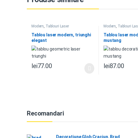
Modern
,
Tablouri Laser
Modern
,
Tablouri Las
Tablou laser modern, triunghi
Tablou laser mo
elegant
mustang
lei
77.00
lei
87.00
Recomandari
Decoratiune Glob Craciun, Brad