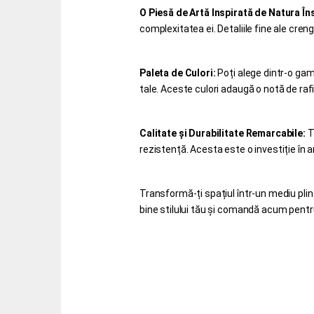
O Piesă de Artă Inspirată de Natura În
complexitatea ei. Detaliile fine ale creng
Paleta de Culori:
Poți alege dintr-o gamă
tale. Aceste culori adaugă o notă de raf
Calitate și Durabilitate Remarcabile:
T
rezistență. Acesta este o investiție în 
Transformă-ți spațiul într-un mediu plin
bine stilului tău și comandă acum pentr