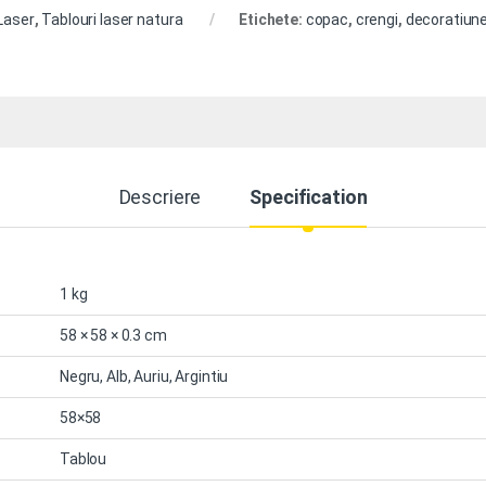
Laser
,
Tablouri laser natura
Etichete:
copac
,
crengi
,
decoratiun
Descriere
Specification
1 kg
58 × 58 × 0.3 cm
Negru, Alb, Auriu, Argintiu
58×58
Tablou