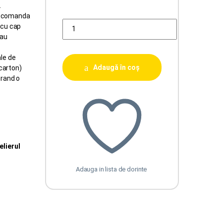
.
recomanda
 cu cap
sau
le de
Adaugă în coș
 carton)
urand o
elierul
Adauga in lista de dorinte