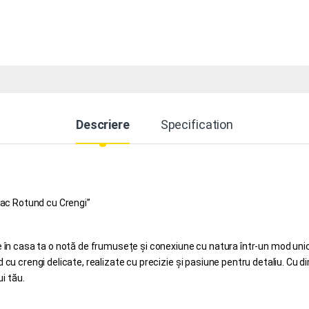
Descriere
Specification
pac Rotund cu Crengi”
în casa ta o notă de frumusețe și conexiune cu natura într-un mod unic 
cu crengi delicate, realizate cu precizie și pasiune pentru detaliu. Cu
i tău.