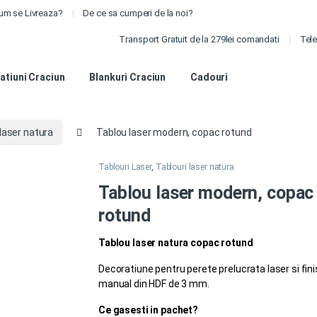
um se Livreaza?
De ce sa cumperi de la noi?
Transport Gratuit de la 279lei comandati
Tele
atiuni Craciun
Blankuri Craciun
Cadouri
 laser natura
Tablou laser modern, copac rotund
Tablouri Laser
,
Tablouri laser natura
Tablou laser modern, copac
rotund
Tablou laser natura copac rotund
Decoratiune pentru perete prelucrata laser si fin
manual din HDF de 3 mm.
Ce gasesti in pachet?