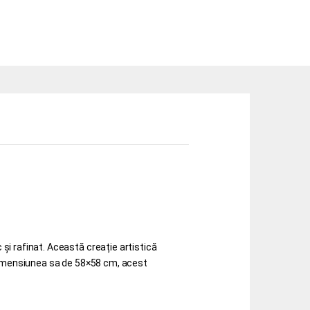
și rafinat. Această creație artistică
 dimensiunea sa de 58×58 cm, acest