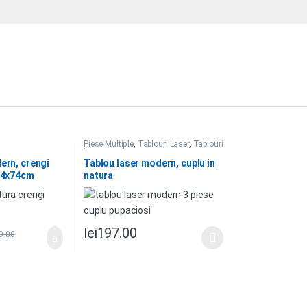
Piese Multiple
,
Tablouri Laser
,
Tablouri
laser natura
ern, crengi
Tablou laser modern, cuplu in
174x74cm
natura
lei
197.00
9.00