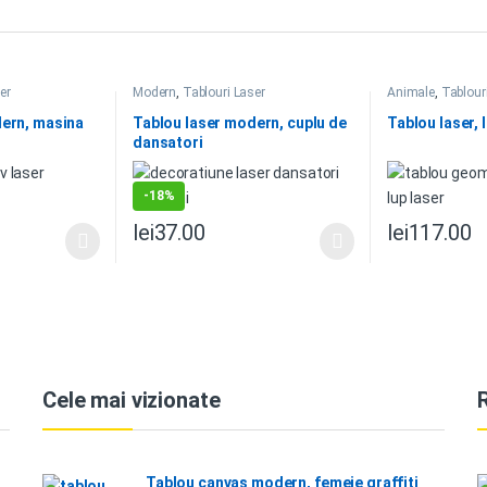
er
Modern
,
Tablouri Laser
Animale
,
Tablour
dern, masina
Tablou laser modern, cuplu de
Tablou laser,
dansatori
-
18%
lei
37.00
lei
117.00
Cele mai vizionate
Tablou canvas modern, femeie graffiti