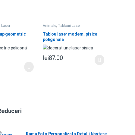
i Laser
Animale
,
Tablouri Laser
 lup geometric
Tablou laser modern, pisica
poligonala
lei
87.00
Reduceri
Rama Foto Personalizata Detalii Nastere