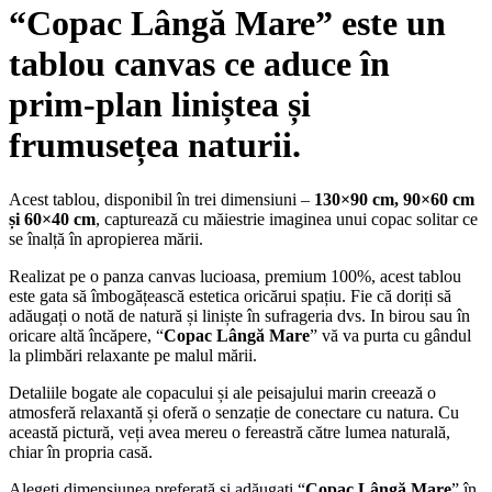
“
Copac Lângă Mare
” este un
tablou canvas ce aduce în
prim-plan liniștea și
frumusețea naturii.
Acest tablou, disponibil în trei dimensiuni –
130×90 cm, 90×60 cm
și 60×40 cm
, capturează cu măiestrie imaginea unui copac solitar ce
se înalță în apropierea mării.
Realizat pe o panza canvas lucioasa, premium 100%, acest tablou
este gata să îmbogățească estetica oricărui spațiu. Fie că doriți să
adăugați o notă de natură și liniște în sufrageria dvs. In birou sau în
oricare altă încăpere, “
Copac Lângă Mare
” vă va purta cu gândul
la plimbări relaxante pe malul mării.
Detaliile bogate ale copacului și ale peisajului marin creează o
atmosferă relaxantă și oferă o senzație de conectare cu natura. Cu
această pictură, veți avea mereu o fereastră către lumea naturală,
chiar în propria casă.
Alegeți dimensiunea preferată și adăugați “
Copac Lângă Mare
” în