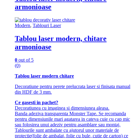
armonioase
Modern
,
Tablouri Laser
Tablou laser modern, chitare
armonioase
0
out of 5
(0)
Tablou laser modern chitare
Decoratiune pentru perete prelucrata laser si finisata manual
din HDF de 3 mm.
Ce gasesti in pachet?
Decoratiunea cu imaginea si dimensiunea aleasa.
Banda adeziva transparenta Monster Tape. Se recomanda
pentru dimensiunile mari agatarea in cateva cuie cu cap mic
sau folosirea unui adeziv pentru asamblare sau montaj.
Tablourile sunt ambalate cu ajutorul unor materiale de
protectie(folie de ambalat, folie cu bule, cutie de carton) ce