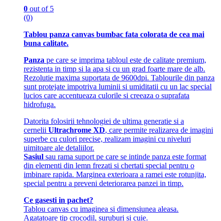
0
out of 5
(0)
Tablou panza canvas bumbac fata colorata de cea mai
buna calitate.
Panza
pe care se imprima tabloul este de calitate premium,
rezistenta in timp si la apa si cu un grad foarte mare de alb.
Rezolutie maxima suportata de 9600dpi. Tablourile din panza
sunt protejate impotriva luminii si umiditatii cu un lac special
lucios care accentueaza culorile si creeaza o suprafata
hidrofuga.
Datorita folosirii tehnologiei de ultima generatie si a
cernelii
Ultrachrome XD
, care permite realizarea de imagini
superbe cu culori precise, realizam imagini cu niveluri
uimitoare ale detaliilor.
Sasiul
sau rama suport pe care se intinde panza este format
din elementi din lemn frezati si chertati special pentru o
imbinare rapida. Marginea exterioara a ramei este rotunjita,
special pentru a preveni deteriorarea panzei in timp.
Ce gasesti in pachet?
Tablou canvas cu imaginea si dimensiunea aleasa.
Agatatoare tip crocodil, suruburi si cuie.