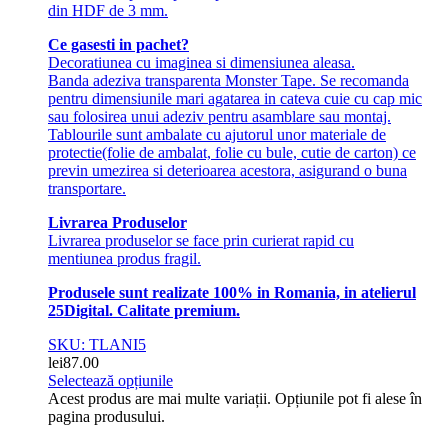
din HDF de 3 mm.
Ce gasesti in pachet?
Decoratiunea cu imaginea si dimensiunea aleasa.
Banda adeziva transparenta Monster Tape. Se recomanda
pentru dimensiunile mari agatarea in cateva cuie cu cap mic
sau folosirea unui adeziv pentru asamblare sau montaj.
Tablourile sunt ambalate cu ajutorul unor materiale de
protectie(folie de ambalat, folie cu bule, cutie de carton) ce
previn umezirea si deterioarea acestora, asigurand o buna
transportare.
Livrarea Produselor
Livrarea produselor se face prin curierat rapid cu
mentiunea produs fragil.
Produsele sunt realizate 100% in Romania, in atelierul
25Digital. Calitate premium.
SKU: TLANI5
lei
87.00
Selectează opțiunile
Acest produs are mai multe variații. Opțiunile pot fi alese în
pagina produsului.