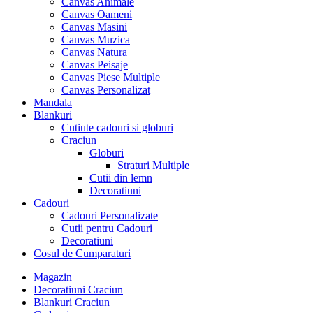
Canvas Animale
Canvas Oameni
Canvas Masini
Canvas Muzica
Canvas Natura
Canvas Peisaje
Canvas Piese Multiple
Canvas Personalizat
Mandala
Blankuri
Cutiute cadouri si globuri
Craciun
Globuri
Straturi Multiple
Cutii din lemn
Decoratiuni
Cadouri
Cadouri Personalizate
Cutii pentru Cadouri
Decoratiuni
Cosul de Cumparaturi
Magazin
Decoratiuni Craciun
Blankuri Craciun