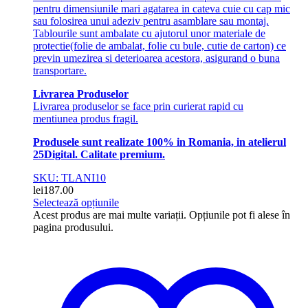
pentru dimensiunile mari agatarea in cateva cuie cu cap mic
sau folosirea unui adeziv pentru asamblare sau montaj.
Tablourile sunt ambalate cu ajutorul unor materiale de
protectie(folie de ambalat, folie cu bule, cutie de carton) ce
previn umezirea si deterioarea acestora, asigurand o buna
transportare.
Livrarea Produselor
Livrarea produselor se face prin curierat rapid cu
mentiunea produs fragil.
Produsele sunt realizate 100% in Romania, in atelierul
25Digital. Calitate premium.
SKU: TLANI10
lei
187.00
Selectează opțiunile
Acest produs are mai multe variații. Opțiunile pot fi alese în
pagina produsului.