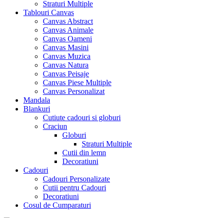
Straturi Multiple
Tablouri Canvas
Canvas Abstract
Canvas Animale
Canvas Oameni
Canvas Masini
Canvas Muzica
Canvas Natura
Canvas Peisaje
Canvas Piese Multiple
Canvas Personalizat
Mandala
Blankuri
Cutiute cadouri si globuri
Craciun
Globuri
Straturi Multiple
Cutii din lemn
Decoratiuni
Cadouri
Cadouri Personalizate
Cutii pentru Cadouri
Decoratiuni
Cosul de Cumparaturi