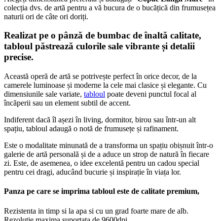
colecția dvs. de artă pentru a vă bucura de o bucățică din frumusețea
naturii ori de câte ori doriți.
Realizat pe o pânză de
bumbac de înaltă calitate
,
tabloul păstrează culorile sale vibrante și detalii
precise.
Această operă de artă se potrivește perfect în orice decor, de la
camerele luminoase și moderne la cele mai clasice și elegante. Cu
dimensiunile sale variate,
tabloul
poate deveni punctul focal al
încăperii sau un element subtil de accent.
Indiferent dacă îl așezi în living, dormitor, birou sau într-un alt
spațiu, tabloul adaugă o notă de frumusețe și rafinament.
Este o modalitate minunată de a transforma un spațiu obișnuit într-o
galerie de artă personală și de a aduce un strop de natură în fiecare
zi. Este, de asemenea, o idee excelentă pentru un cadou special
pentru cei dragi, aducând bucurie și inspirație în viața lor.
Panza
pe care se imprima tabloul este de calitate premium,
Rezistenta in timp si la apa si cu un grad foarte mare de alb.
Rezolutie maxima suportata de 9600dpi.