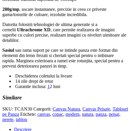
280g/mp
, uscare instantanee, precizie in ceea ce priveste
gama/tonurile de culoare, rezolutie incredibila.
Datorita folosirii tehnologiei de ultima generatie si a
cernelii
Ultrachrome XD
, care permite realizarea de imagini
superbe cu culori precise, realizam imagini cu niveluri uimitoare ale
detaliilor.
Sasiul
sau rama suport pe care se intinde panza este format din
elementi din lemn frezati si chertati special pentru o imbinare
rapida. Marginea exterioara a ramei este rotunjita, special pentru a
preveni deteriorarea panzei in timp.
Deschiderea coletului la livrare
14 zile drept de retur
Garantie inclusa:
1
2 luni
Similare
SKU:
TCAN30
Categorii:
Canvas Natura
,
Canvas Peisaje
,
Tablouri
pe Panza
Etichete:
canvas
,
copac
,
modern
,
natura
,
panza
,
peisaj
,
perete
,
tablou
Descriere