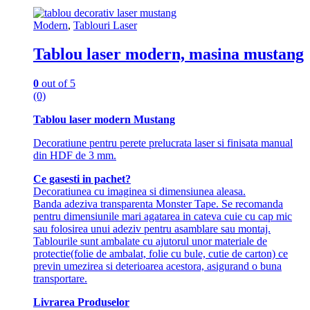
Modern
,
Tablouri Laser
Tablou laser modern, masina mustang
0
out of 5
(0)
Tablou laser modern Mustang
Decoratiune pentru perete prelucrata laser si finisata manual
din HDF de 3 mm.
Ce gasesti in pachet?
Decoratiunea cu imaginea si dimensiunea aleasa.
Banda adeziva transparenta Monster Tape. Se recomanda
pentru dimensiunile mari agatarea in cateva cuie cu cap mic
sau folosirea unui adeziv pentru asamblare sau montaj.
Tablourile sunt ambalate cu ajutorul unor materiale de
protectie(folie de ambalat, folie cu bule, cutie de carton) ce
previn umezirea si deterioarea acestora, asigurand o buna
transportare.
Livrarea Produselor