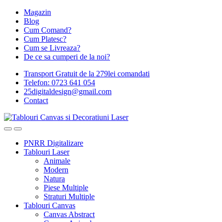
Magazin
Blog
Cum Comand?
Cum Platesc?
Cum se Livreaza?
De ce sa cumperi de la noi?
Transport Gratuit de la 279lei comandati
Telefon: 0723 641 054
25digitaldesign@gmail.com
Contact
PNRR Digitalizare
Tablouri Laser
Animale
Modern
Natura
Piese Multiple
Straturi Multiple
Tablouri Canvas
Canvas Abstract