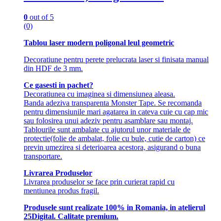
0
out of 5
(0)
Tablou laser modern poligonal leul geometric
Decoratiune pentru perete prelucrata laser si finisata manual
din HDF de 3 mm.
Ce gasesti in pachet?
Decoratiunea cu imaginea si dimensiunea aleasa.
Banda adeziva transparenta Monster Tape. Se recomanda
pentru dimensiunile mari agatarea in cateva cuie cu cap mic
sau folosirea unui adeziv pentru asamblare sau montaj.
Tablourile sunt ambalate cu ajutorul unor materiale de
protectie(folie de ambalat, folie cu bule, cutie de carton) ce
previn umezirea si deterioarea acestora, asigurand o buna
transportare.
Livrarea Produselor
Livrarea produselor se face prin curierat rapid cu
mentiunea produs fragil.
Produsele sunt realizate 100% in Romania, in atelierul
25Digital. Calitate premium.