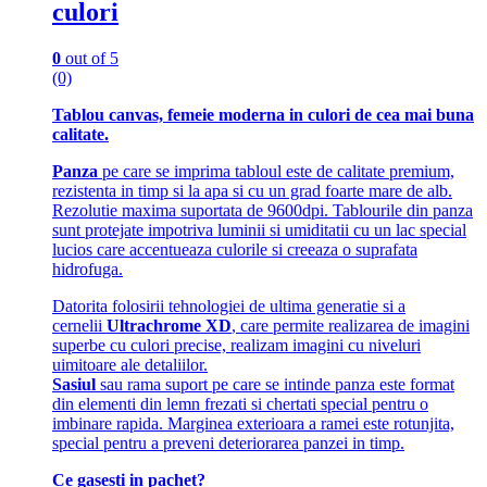
culori
0
out of 5
(0)
Tablou canvas, femeie moderna in culori de cea mai buna
calitate.
Panza
pe care se imprima tabloul este de calitate premium,
rezistenta in timp si la apa si cu un grad foarte mare de alb.
Rezolutie maxima suportata de 9600dpi. Tablourile din panza
sunt protejate impotriva luminii si umiditatii cu un lac special
lucios care accentueaza culorile si creeaza o suprafata
hidrofuga.
Datorita folosirii tehnologiei de ultima generatie si a
cernelii
Ultrachrome XD
, care permite realizarea de imagini
superbe cu culori precise, realizam imagini cu niveluri
uimitoare ale detaliilor.
Sasiul
sau rama suport pe care se intinde panza este format
din elementi din lemn frezati si chertati special pentru o
imbinare rapida. Marginea exterioara a ramei este rotunjita,
special pentru a preveni deteriorarea panzei in timp.
Ce gasesti in pachet?