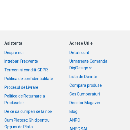
Asistenta
Adrese Utile
Despre noi
Detalii cont
Intrebari Frecvente
Urmareste Comanda
DigiDesign.ro
Termeni si conditii GDPR
Lista de Dorinte
Politica de confidentialitate
Compara produse
Procesul de Livrare
Cos Cumparaturi
Politica de Returnare a
Produselor
Director Magazin
De ce sa cumperi de la noi?
Blog
Cum Platesc: Ghid pentru
ANPC
Opțiuni de Plata
ANPC SAL