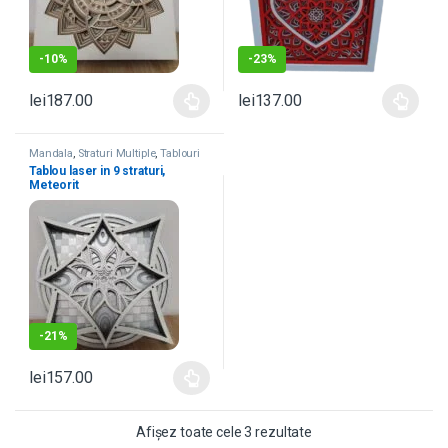
-
10%
-
23%
lei
187.00
lei
137.00
Mandala
,
Straturi Multiple
,
Tablouri
Laser
Tablou laser in 9 straturi,
Meteorit
-
21%
lei
157.00
Afișez toate cele 3 rezultate