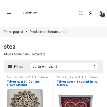
0
Prima pagină
Produse etichetate „stea”
stea
Afișez toate cele 3 rezultate
Filters
Mandala
,
Straturi Multiple
,
Tablouri
Mandala
,
Straturi Multiple
,
Tablouri
Laser
Laser
Tablou laser in 12 straturi,
Tablou laser in 8 straturi, Inima
Floare Mandala
Mandala