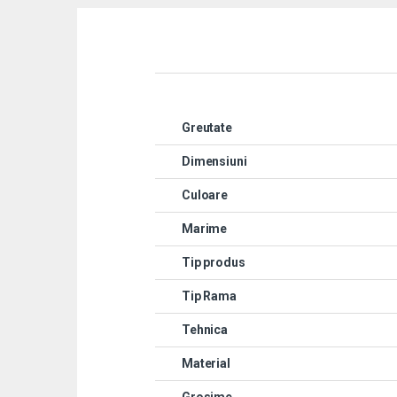
Greutate
Dimensiuni
Culoare
Marime
Tip produs
Tip Rama
Tehnica
Material
Grosime