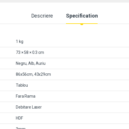
Descriere
Specification
1 kg
73 × 58 × 0.3 cm
Negru, Alb, Auriu
86x56cm, 43x29cm
Tablou
Fara Rama
Debitare Laser
HDF
3mm