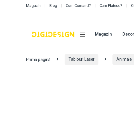
Magazin
Blog
Cum Comand?
Cum Platesc?
C
Magazin
Decor
Prima pagină
Tablouri Laser
Animale