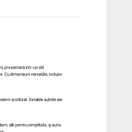
, prezentată într-un stil
 Cu dimensiuni versatilie, inclusiv
n și stilizat. Detaliile subtile ale
sm, alb pentru simplitate, și auriu
re.