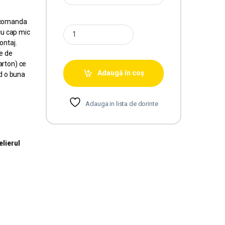
ecomanda
cu cap mic
ontaj.
e de
arton) ce
Adaugă în coș
d o buna
Adauga in lista de dorinte
elierul