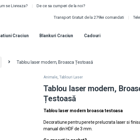
um se Livreaza?
De ce sa cumperi de la noi?
Transport Gratuit de la 279lei comandati
Tel
atiuni Craciun
Blankuri Craciun
Cadouri
Tablou laser modern, Broasca Țestoasă
Animale
,
Tablouri Laser
Tablou laser modern, Broas
Țestoasă
Tablou laser modern broasca testoasa
Decoratiune pentru perete prelucrata laser si finis
manual din HDF de 3 mm.