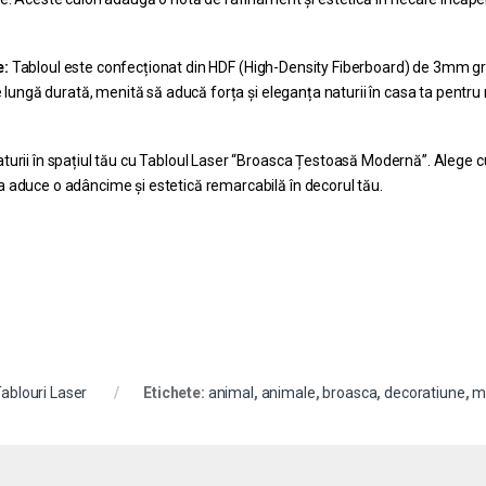
e:
Tabloul este confecționat din HDF (High-Density Fiberboard) de 3mm gro
de lungă durată, menită să aducă forța și eleganța naturii în casa ta pentru 
turii în spațiul tău cu Tabloul Laser “Broasca Țestoasă Modernă”. Alege cu
a aduce o adâncime și estetică remarcabilă în decorul tău.
ablouri Laser
Etichete:
animal
,
animale
,
broasca
,
decoratiune
,
m