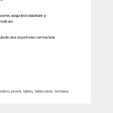
sime, asigurând stabilitate și
mulți ani.
lorile care se potrivesc cel mai bine
odern
,
perete
,
tablou
,
tablou laser
,
testoasa