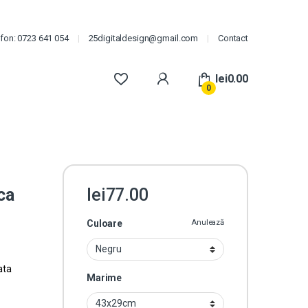
efon: 0723 641 054
25digitaldesign@gmail.com
Contact
lei
0.00
0
ca
lei
77.00
Culoare
Anulează
ata
Marime