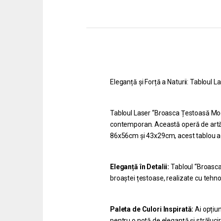
Eleganță și Forță a Naturii: Tabloul
Tabloul Laser “Broasca Țestoasă Moder
contemporan. Această operă de artă f
86x56cm și 43x29cm, acest tablou ad
Eleganță în Detalii:
Tabloul “Broasca 
broaștei țestoase, realizate cu tehno
Paleta de Culori Inspirată:
Ai opțiun
pentru o notă de eleganță și străluci