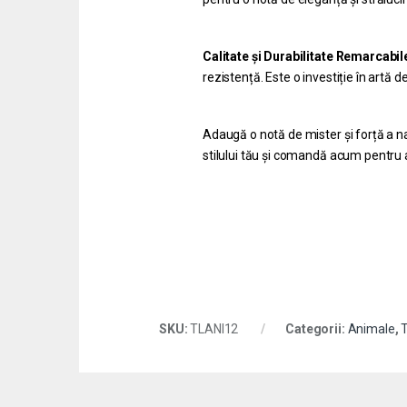
Calitate și Durabilitate Remarcabil
rezistență. Este o investiție în artă 
Adaugă o notă de mister și forță a na
stilului tău și comandă acum pentru 
SKU:
TLANI12
Categorii:
Animale
,
T