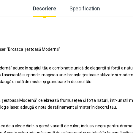
Descriere
Specification
 Laser “Broasca Țestoasă Modernă”
nă” aduce în spațiul tău o combinație unică de eleganță și forță a naturii
ascinantă surprinde imaginea unei broaște țestoase stilizate și moderne.
augă o notă de mister și grandoare în decorul tău.
Țestoasă Modernă” celebrează frumusețea și forța naturii, într-un stil moder
logie laser, adaugă o notă de rafinament și mister în decorul tău.
ea de a alege dintr-o gamă variată de culori, inclusiv negru pentru dramati
re. Aceste culori adaugă o notă de rafinament și estetică în fiecare încăpe