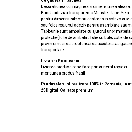
Ce gasesti in pachet?
Decoratiunea cu imaginea si dimensiunea aleasa.
Banda adeziva transparenta Monster Tape. Se r
pentru dimensiunile mari agatarea in cateva cuie 
sau folosirea unui adeziv pentru asamblare sau m
Tablourile sunt ambalate cu ajutorul unor material
protectie(folie de ambalat, folie cu bule, cutie de c
previn umezirea si deterioarea acestora, asiguran
transportare.
Livrarea Produselor
Livrarea produselor se face prin curierat rapid cu
mentiunea produs fragil.
Produsele sunt realizate 100% in Romania, in at
25Digital. Calitate premium.